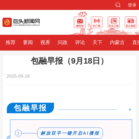
登录
推荐
要闻
视界
问政
评论
天下
内蒙古
直
包融早报（9月18日）
2025-09-18
包融早报
解放双手
一键开启AI播报