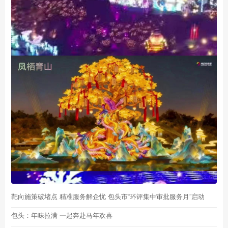
靶向施策破堵点 精准服务解企忧 包头市“环评集中审批服务月”启动
包头：年味拉满 一起奔赴马年欢喜