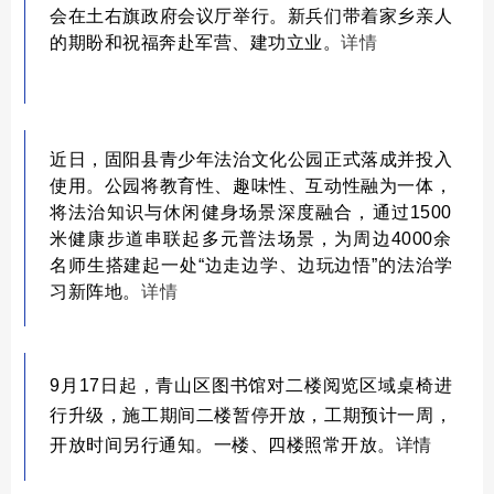
会在
土右
旗政府会议厅举行。新兵们带着家乡亲人
的期盼和祝福奔赴军营、建功立业。
详情
近日，固阳县青少年法治文化公园正式落成并投入
使用。公园将教育性、趣味性、互动性融为一体，
将法治知识与休闲健身场景深度融合，通过1500
米健康步道串联起多元普法场景，为周边4000余
名师生搭建起一处“边走边学、边玩边悟”的法治学
习新阵地。
详情
9月17日起，
青山
区图书馆
对
二楼阅览
区域
桌椅
进
行升级
，
施工期间
二楼暂停开放，工期预计一周，
开放时间另行通知。一楼、四楼照常开放。
详情