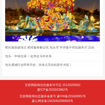
靶向施策破堵点 精准服务解企忧 包头市“环评集中审批服务月”启动
包头：年味拉满 一起奔赴马年欢喜
包头鹿城灯会即将开始，快来点亮你的新年光影！
互联网新闻信息服务许可证:15120250002
蒙ICP备2025023962号
互联网新闻信息服务备案号:蒙XW备201600001号
蒙公网安备15020402000650号