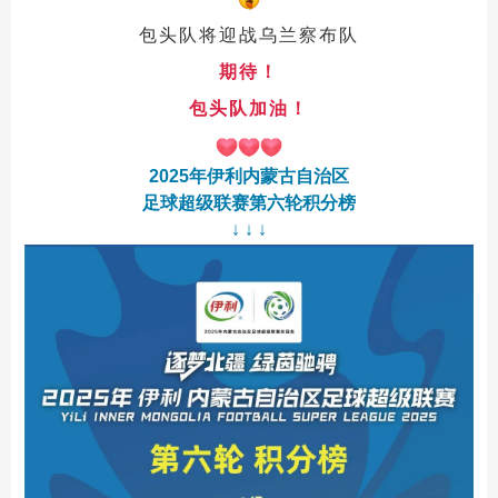
包头队将
迎战乌兰察布队
期待
！
包头队加油！
2025年伊利内蒙古自治区
足球超级联赛第六轮积分榜
↓ ↓ ↓