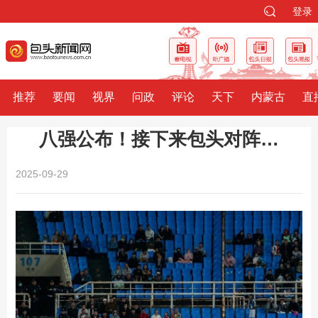
登录
推荐
要闻
视界
问政
评论
天下
内蒙古
直
八强公布！接下来包头对阵…
2025-09-29