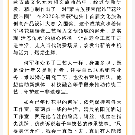
蒙古族文化元素和文旅商品中，经过创新研
发、精心制作出了一对“蒙古族腰带配饰”“花丝
腰带圈”，在2020年荣获“包头市首届文化旅游
创意产品设计大赛”入围奖。这个成绩意味着何
军将花丝镶嵌工艺融入文创领域的起步，是实
现“活态传承”的核心路径，让古老金工真正走
进生活、走入当代消费场景，焕发出新的生机
与活力，熠熠生辉。
何军和众多手工艺人一样，身兼多职，既
是设计者又是制作者，还要自己联系销售业
务，难以潜心研究工艺，也没有营销团队。他
想借助新媒体、科技融合等手段来推动传统工
艺，守护这一非遗瑰宝。
如今已年过花甲的何军，依然保持着每天
工作室、家两点一线的生活。清晨的阳光洒进
工作室，照亮他专注的脸庞，铜丝、银丝在指
尖跳跃，仿佛诉说着千年技艺的传承故事。“只
要身体允许，我会一直做下去，直到有人能接