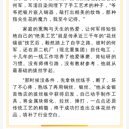
何军，耳濡目染间埋下了手工艺术的种子，“爷
爷把银片嵌入铜器，敲打出精美的纹饰，那种
指尖生花的魔力，我至今记得。”
家庭的熏陶与天生的热爱，让何军得知惊
艳自己的“绝美工艺”就是传承近三千年的“花丝
镶嵌”技艺后，毅然踏上了自学之路。彼时的何
军，还在原二机厂（现北重集团）担任电工，
十几年的一线工作培养了他爱琢磨、肯钻研的
习惯。没有师傅引路，没有教材参考，他就从
最基础的拔丝学起。
“那时候没条件，先拿铁丝练手，断了、坏
了不心疼，熟练了再用铜丝、银丝。”他从金银
首饰店的拔丝板中获得启发，自己动手制作工
具，将金属块熔化、拉丝、捶打，一点点还原
传统工艺的精髓，终于成功打造出立体花丝作
品，填补了行业空白。