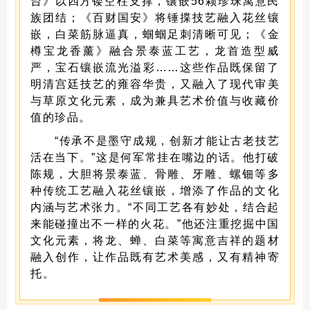
台》以四方镂空柱支撑，镶嵌56颗珍珠寓意民
族团结；《百财国安》将锤揲技艺融入花丝镶
嵌，白菜筋脉逼真，蝈蝈足刺清晰可见；《金
樽宝龙香薰》融合景泰蓝工艺，龙首造型威
严，宝石镶嵌流光溢彩……这些作品既保留了
明清宫廷技艺的雍容华贵，又融入了现代审美
与草原文化元素，成为兼具艺术价值与收藏价
值的珍品。
“传承不是墨守成规，创新才能让古老技艺
活在当下。”这是何军常挂在嘴边的话。他打破
陈规，大胆将景泰蓝、骨雕、牙雕、螺钿等多
种传统工艺融入花丝镶嵌，增添了作品的文化
内涵与艺术张力。“不同工艺各有妙处，结合起
来能碰撞出不一样的火花。”他还注重挖掘中国
文化元素，将龙、蝉、白菜等寓意吉祥的题材
融入创作，让作品既有艺术美感，又有精神寄
托。