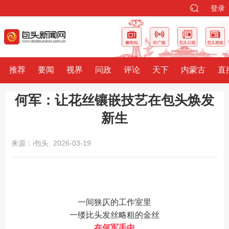
登录
推荐
要闻
视界
问政
评论
天下
内蒙古
直
何军：让花丝镶嵌技艺在包头焕发
新生
来源：i包头
2026-03-19
一间狭仄的工作室里
一缕比头发丝略粗的金丝
在何军手中