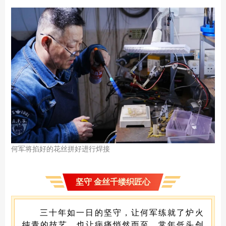
何军将掐好的花丝拼
好进行焊
接
坚守 金丝千缕织匠心
三十年如一日的坚守，让何军练就了炉火
纯青的技艺，也让病痛悄然而至。常年低头创