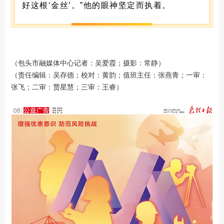
好这根‘金丝’。”他的眼神坚定而执着。
（包头市融媒体中心记者：吴爱霞；摄影：常静）
（责任编辑：吴存德；校对：黄韵；值班主任：张燕青；一审：
张飞；二审：贾星慧；三审：王睿）