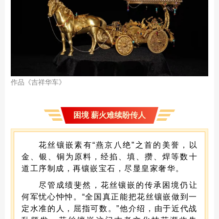
作品《吉祥华车》
困境 薪火难续盼传人
花丝镶嵌素有“燕京八绝”之首的美誉，以
金、银、铜为原料，经掐、填、攒、焊等数十
道工序制成，再镶嵌宝石，尽显皇家奢华。
尽管成绩斐然，花丝镶嵌的传承困境仍让
何军忧心忡忡。“全国真正能把花丝镶嵌做到一
定水准的人，屈指可数。”他介绍，由于近代战