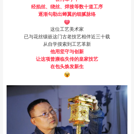
经掐丝、绕丝、焊接等数十道工序
逐渐勾勒出蝉翼的细腻脉络
这位工艺美术家
已与花丝镶嵌这门古老技艺相伴近三十载
从自学摸索到工艺革新
他用坚守与创新
让这项曾濒临失传的皇家技艺
在包头焕发新生