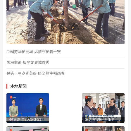
巾帼芳华护鹿城 温情守护筑平安
国潮非遗·板凳龙鹿城首秀
包头：朝夕皆美好 绘全龄幸福画卷
本地新闻
包头新闻2026-3-31
陈之常调研固阳县 九原区树立和践行正确政绩观学习教育 推动高质量发展工作