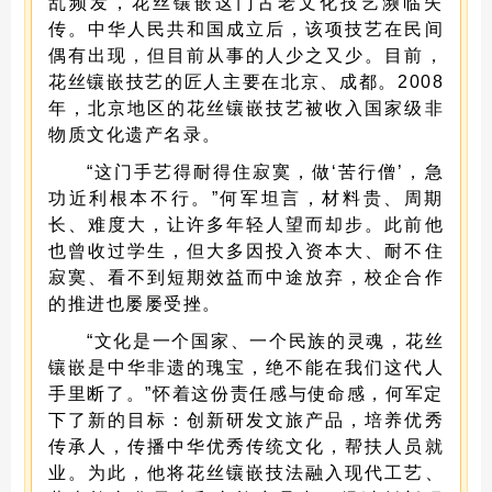
乱频发，花丝镶嵌这门古老文化技艺濒临失
传。中华人民共和国成立后，该项技艺在民间
偶有出现，但目前从事的人少之又少。目前，
花丝镶嵌技艺的匠人主要在北京、成都。2008
年，北京地区的花丝镶嵌技艺被收入国家级非
物质文化遗产名录。
“这门手艺得耐得住寂寞，做‘苦行僧’，急
功近利根本不行。”何军坦言，材料贵、周期
长、难度大，让许多年轻人望而却步。此前他
也曾收过学生，但大多因投入资本大、耐不住
寂寞、看不到短期效益而中途放弃，校企合作
的推进也屡屡受挫。
“文化是一个国家、一个民族的灵魂，花丝
镶嵌是中华非遗的瑰宝，绝不能在我们这代人
手里断了。”怀着这份责任感与使命感，何军定
下了新的目标：创新研发文旅产品，培养优秀
传承人，传播中华优秀传统文化，帮扶人员就
业。为此，他将花丝镶嵌技法融入现代工艺、