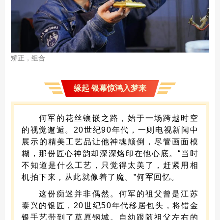
矫正，组合
缘起 银幕惊鸿入梦来
何军的花丝镶嵌之路，始于一场跨越时空
的视觉邂逅。20世纪90年代，一则电视新闻中
展示的精美工艺品让他神魂颠倒，尽管画面模
糊，那份匠心神韵却深深烙印在他心底。“当时
不知道是什么工艺，只觉得太美了，赶紧用相
机拍下来，从此就像着了魔。”何军回忆。
这份痴迷并非偶然。何军的祖父曾是江苏
泰兴的银匠，20世纪50年代移居包头，将错金
银手艺带到了草原钢城。自幼跟随祖父左右的