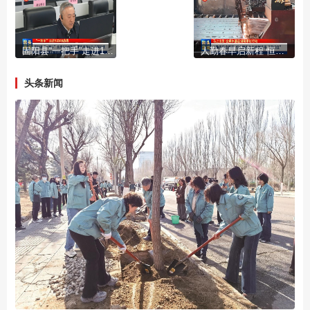
固阳县“一把手”走进12345热线 零距离倾听民声解民忧
人勤春早启新程 恒久钢构全力冲刺首季“开门红”
头条新闻