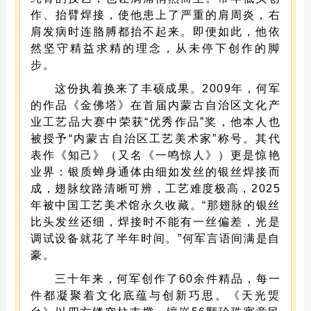
作、抬臂焊接，使他患上了严重的肩周炎，右
肩发病时连胳膊都抬不起来。即便如此，他依
然坚守精益求精的理念，从未停下创作的脚
步。
这份执着换来了丰硕成果。2009年，何军
的作品《金佛塔》在首届内蒙古自治区文化产
业工艺品大赛中荣获“优秀作品”奖，他本人也
被授予“内蒙古自治区工艺美术家”称号。其代
表作《知己》（又名《一鸣惊人》）更是惊艳
业界：银质蝉身通体由细如发丝的银丝焊接而
成，翅脉纹路清晰可辨，工艺难度极高，2025
年被中国工艺美术馆永久收藏。“那翅脉的银丝
比头发丝还细，焊接时不能有一丝偏差，光是
调试设备就花了半年时间。”何军言语间满是自
豪。
三十年来，何军创作了60余件精品，每一
件都凝聚着文化底蕴与创新巧思。《天光煚