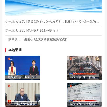
走一线 改文风 | 勇破掣肘处，淬火攻坚时，扎根特种钢冶炼一线的他们值得！
走一线 改文风 | 包头这堂课土香味很浓！
一眼草原，一路暖心 哈尔滨骑友被包头“圈粉”
本地新闻
包头新闻2026-4-28
一根钢管的“升值路”
市十六届人大常委会举行第三十九次会议
数据成为“民生导航图” 让市民诉求不“空转”