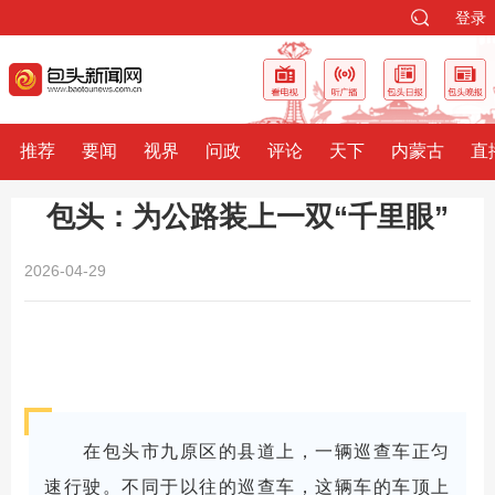
登录
推荐
要闻
视界
问政
评论
天下
内蒙古
直
包头：为公路装上一双“千里眼”
2026-04-29
在包头市九原区的县道上，一辆巡查车正匀
速行驶。不同于以往的巡查车，这辆车的车顶上