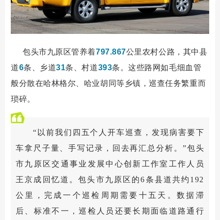
包头市九原区管养着
797.867
公里农村公路，其中县
道
6
条、乡道
31
条、村道
393
条。这些路网如毛细血管
般分散在哈林格尔、哈业胡同等乡镇，巡查任务繁重而
琐碎。
“以前我们四五个人开车巡查，发现病害要下
车拿尺子量、手写记录，回去再汇总分析。”包头
市九原区交通事业发展中心创新工作室工作人员
王京成回忆道。包头市九原区的6条县道共约192
公里，完成一个巡检周期需要十五天。数据滞
后、标准不一，巡检人员还要长期面临道路通行