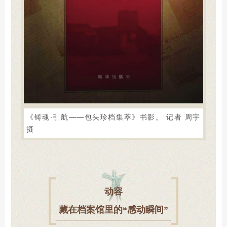
《铸魂·引航——包头珍档集萃》书影
。 记者 周宇
摄
动容
藏在档案馆里的“感动瞬间”