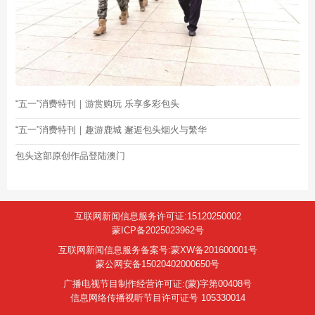
“五一”消费特刊｜游赏购玩 乐享多彩包头
“五一”消费特刊｜趣游鹿城 邂逅包头烟火与繁华
包头这部原创作品登陆澳门
互联网新闻信息服务许可证:15120250002
蒙ICP备2025023962号
互联网新闻信息服务备案号:蒙XW备201600001号
蒙公网安备15020402000650号
广播电视节目制作经营许可证:(蒙)字第00408号
信息网络传播视听节目许可证号 105330014