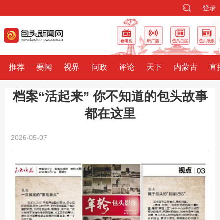
登录
推荐
要闻
视界
问政
评论
天下
内蒙古
直
档案“活起来” 你不知道的包头故事
都在这里
2026-05-07