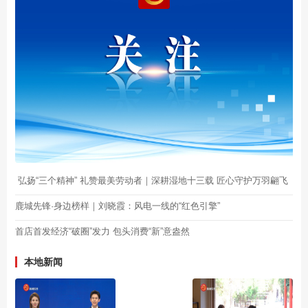
弘扬“三个精神” 礼赞最美劳动者｜深耕湿地十三载 匠心守护万羽翩飞
鹿城先锋·身边榜样｜刘晓霞：风电一线的“红色引擎”
首店首发经济“破圈”发力 包头消费“新”意盎然
本地新闻