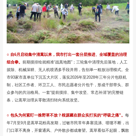
○
自6月启动集中清蒿以来，我市打出一套分层推进、全域覆盖的治理
组合拳。
前期摸排绘就精准“战蒿地图”；三轮集中清理先后落地，人工
拔除、机械深耕、无人机喷洒多手段并用，告别单一粗放治理模式。全
市93家市直单位下沉五大片区，落实2026年至2028年三年分片包联机
制，社区工作者、环卫工人、市民志愿者分片包干，形成干部带头、群
众参与的共治格局。一套“提前摸排、集中攻坚、常态补清”的完整链
条，让蒿草治理从零散清扫转向系统攻坚。
○
包头为何紧盯一株野草不放？根源藏在群众实打实的“呼吸之痛”。
每
年7月至9月是蒿草花粉高发期，过敏市民常年鼻塞流涕、喷嚏不断，出
门口罩不离身，开窗通风、户外散步都成奢望。蒿草看似不起眼，飘散