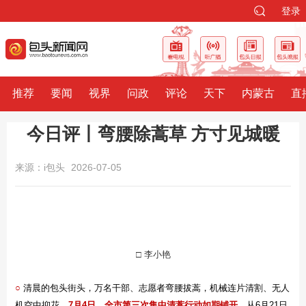
登录
推荐
要闻
视界
问政
评论
天下
内蒙古
直
今日评丨弯腰除蒿草 方寸见城暖
来源：i包头
2026-07-05
□ 李小艳
○
清晨的包头街头，万名干部、志愿者弯腰拔蒿，机械连片清割、无人
机空中抑花，
7月4日，全市第三次集中清蒿行动如期铺开。
从6月21日