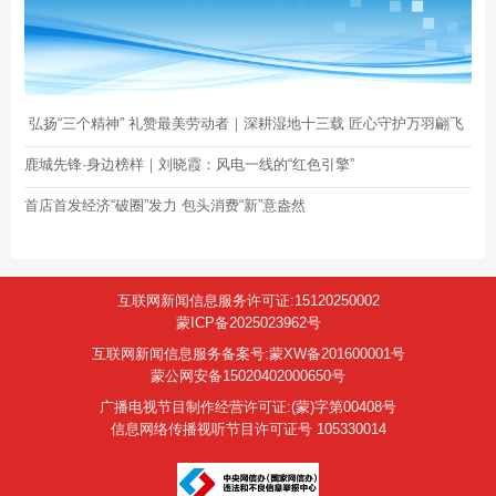
弘扬“三个精神” 礼赞最美劳动者｜深耕湿地十三载 匠心守护万羽翩飞
鹿城先锋·身边榜样｜刘晓霞：风电一线的“红色引擎”
首店首发经济“破圈”发力 包头消费“新”意盎然
互联网新闻信息服务许可证:15120250002
蒙ICP备2025023962号
互联网新闻信息服务备案号:蒙XW备201600001号
蒙公网安备15020402000650号
广播电视节目制作经营许可证:(蒙)字第00408号
信息网络传播视听节目许可证号 105330014