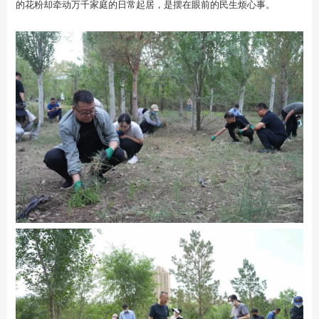
的花粉却牵动万千家庭的日常起居，是摆在眼前的民生烦心事。