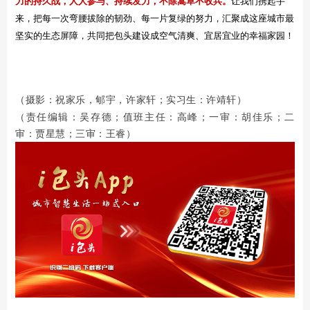
力的持久战，人人参与、持续发力，不除蒿草不收兵。
让我们携起手
来，把每一次弯腰拔除的韧劲、每一片复绿的努力，汇聚成这座城市最
坚实的生态屏障，共同把包头建设成空气清爽、宜居宜业的幸福家园！
（
）
摄影：祝家乐，郇宇，许家轩；实习生：许靖轩
（责任编辑：吴存德；值班主任：高峰；一审：胡佳乐；二
审：贾星慧；三审：王睿）