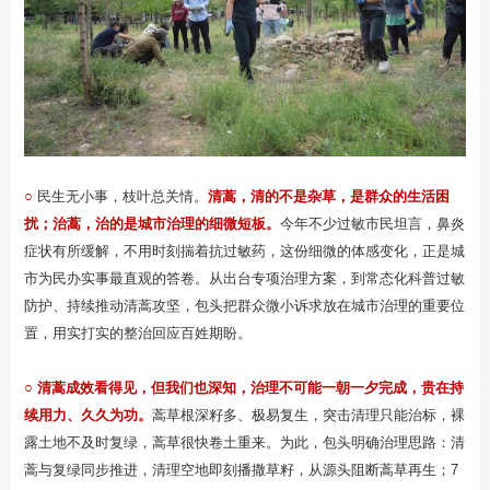
○
民生无小事，枝叶总关情。
清蒿，清的不是杂草，是群众的生活困
扰；治蒿，治的是城市治理的细微短板。
今年不少过敏市民坦言，鼻炎
症状有所缓解，不用时刻揣着抗过敏药，这份细微的体感变化，正是城
市为民办实事最直观的答卷。从出台专项治理方案，到常态化科普过敏
防护、持续推动清蒿攻坚，包头把群众微小诉求放在城市治理的重要位
置，用实打实的整治回应百姓期盼。
○
清蒿成效看得见，但我们也深知，治理不可能一朝一夕完成，贵在持
续用力、久久为功。
蒿草根深籽多、极易复生，突击清理只能治标，裸
露土地不及时复绿，蒿草很快卷土重来。为此，包头明确治理思路：清
蒿与复绿同步推进，清理空地即刻播撒草籽，从源头阻断蒿草再生；7