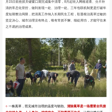
月15日前抢抓关键窗口期完成集中清零，8月起转入网格巡查、分片补
清的常态化管控，做到发现一处、治理一处。三年包联机制更是打破年
度短期整治局限，把清蒿工作纳入长期民生工程，彰显根治蒿草过敏的
坚定决心。城市治理没有终点，唯有常抓不懈、细处用功，才能守住来
之不易的治理成果。
○
一株蒿草，照见城市治理的温度与韧劲。
清除蒿草是一场需要全民接