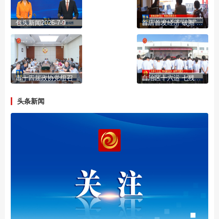
包头新闻2026-7-9
首店首发经济“破圈”发力 包头消费“新”意盎然
市十四届政协党组召开第94次会议
自治区十六运 七残运开闭幕式排演启动
头条新闻