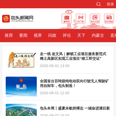
登录
推荐
要闻
视界
问政
评论
天下
内蒙古
直
走一线 改文风｜解锁工业项目服务新范式
稀土高新区实现工业项目“竣工即交证”
2026-08-01 13:00
全国首台百吨级纯电动双向行驶无人驾驶矿
用自卸车，包头制造！
2026-08-01 12:00
包头本周丨盛夏未歇拼搏志 一城奋进满目新
2026-08-02 16:04