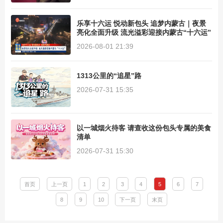
乐享十六运 悦动新包头 追梦内蒙古｜夜景
亮化全面升级 流光溢彩迎接内蒙古“十六运”
2026-08-01 21:39
1313公里的“追星”路
2026-07-31 15:35
以一城烟火待客 请查收这份包头专属的美食
清单
2026-07-31 15:30
首页
上一页
1
2
3
4
5
6
7
8
9
10
下一页
末页