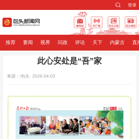
登录
推荐
要闻
视界
问政
评论
天下
内蒙古
直
此心安处是“吾”家
来源：i包头
2026-04-03