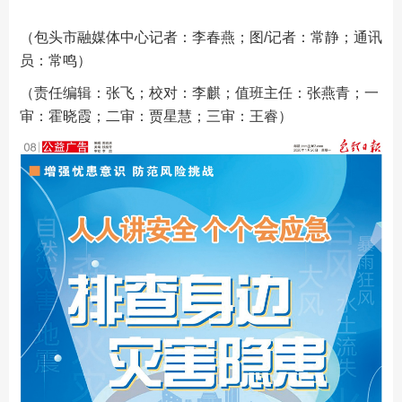
（包头市融媒体中心记者：李春燕；图/记者：常静；通讯
员：常鸣）
（责任编辑：张飞；校对：李麒；值班主任：张燕青；一
审：霍晓霞；二审：贾星慧；三审：王睿）