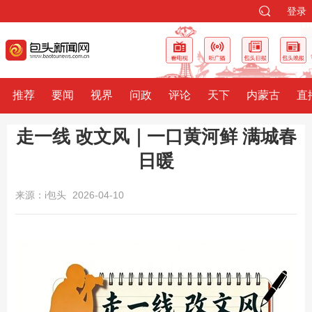
登录
推荐
要闻
视界
问政
评论
天下
内蒙古
直
走一线 改文风｜一口黄河鲜 满城春
日暖
来源：i包头
2026-04-10