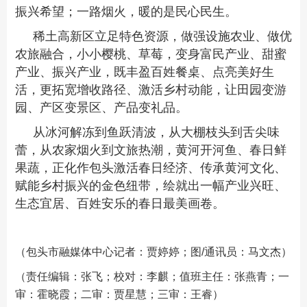
振兴希望；一路烟火，暖的是民心民生。
稀土高新区立足特色资源，做强设施农业、做优
农旅融合，小小樱桃、草莓，变身富民产业、甜蜜
产业、振兴产业，既丰盈百姓餐桌、点亮美好生
活，更拓宽增收路径、激活乡村动能，让田园变游
园、产区变景区、产品变礼品。
从冰河解冻到鱼跃清波，从大棚枝头到舌尖味
蕾，从农家烟火到文旅热潮，黄河开河鱼、春日鲜
果蔬，正化作包头激活春日经济、传承黄河文化、
赋能乡村振兴的金色纽带，绘就出一幅产业兴旺、
生态宜居、百姓安乐的春日最美画卷。
（包头市融媒体中心记者：贾婷婷；图/通讯员：马文杰）
（责任编辑：张飞；校对：李麒；值班主任：张燕青；一
审：霍晓霞；二审：贾星慧；三审：王睿）