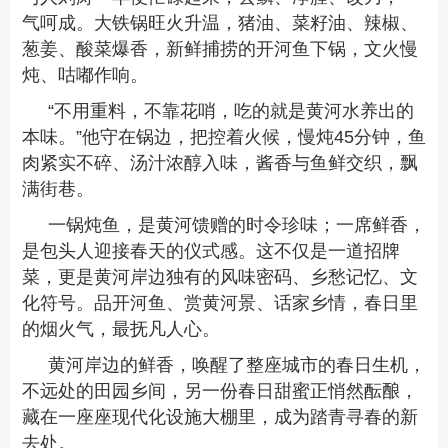
气呵成。大铁锅旺火升温，猪油、菜籽油、辣椒、
葱姜、酸菜爆香，新鲜捕捞的开河鱼下锅，文火慢
炖、咕嘟作响。
“不用重料，不靠花哨，吃的就是黄河水养出的
本味。”他守在锅边，把控着火候，慢炖45分钟，鱼
肉紧实不碎、汤汁浓醇入味，酱香与鱼鲜交织，飘
满街巷。
一锅炖鱼，是黄河馈赠的时令珍味；一席鲜香，
是包头人迎接春天的仪式感。这不仅是一道招牌
菜，更是黄河岸边独有的风味密码、乡愁记忆、文
化符号。品开河鱼、赏黄河景、话家乡情，春日里
的烟火气，最抚凡人心。
黄河岸边的鲜香，唤醒了整座城市的春日生机，
不远处的田园乡间，另一份春日甜蜜正悄然酝酿，
藏在一座座现代化设施大棚里，成为踏青寻春的新
去处。