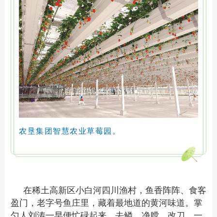
农垦集团智慧农业草莓园。
在稀土高新区小白河四川渔村，鱼香阵阵、食客
盈门，老字号鱼庄里，藏着最地道的黄河味道。掌
勺人刘涛一早便忙碌起来，去鳞、净膛、改刀，一