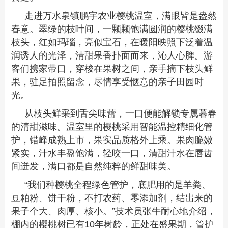
走进万水泉镇鹏宇农业樱桃温室，满眼皆是盎然
春意。翠绿的枝叶间，一颗颗饱满圆润的樱桃缀满
枝头，红如玛瑙，亮似宝石，在暖阳映照下泛着温
润诱人的光泽，清甜果香扑面而来，沁人心脾。游
客们携家带口，穿梭在果树之间，亲手摘下枝头鲜
果，驻足拍照留念，尽情享受惬意的亲子田园时
光。
从枝头鲜采到舌尖味蕾，一口便能解锁专属暮春
的清甜滋味。温室里的樱桃采用智能温控精细化管
护，错峰成熟上市，果实品质格外上乘。果肉脆嫩
紧实，汁水丰盈饱满，轻咬一口，清甜汁水在唇齿
间迸发，满口都是自然纯粹的鲜甜味美。
“我们种樱桃全程绿色管护，底肥用的是羊粪、
豆粕粉、饼干粉，不打农药、零添加剂，结出来的
果子个大、肉厚、核小。”技术员张牛耐心地介绍，
棚内的樱桃树已有10年树龄，正处在盛果期，管护