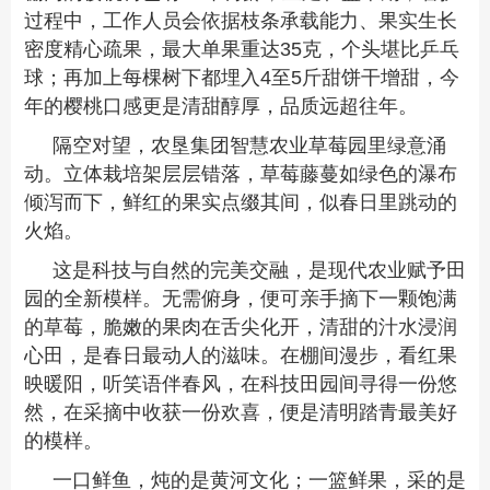
过程中，工作人员会依据枝条承载能力、果实生长
密度精心疏果，最大单果重达35克，个头堪比乒乓
球；再加上每棵树下都埋入4至5斤甜饼干增甜，今
年的樱桃口感更是清甜醇厚，品质远超往年。
隔空对望，农垦集团智慧农业草莓园里绿意涌
动。立体栽培架层层错落，草莓藤蔓如绿色的瀑布
倾泻而下，鲜红的果实点缀其间，似春日里跳动的
火焰。
这是科技与自然的完美交融，是现代农业赋予田
园的全新模样。无需俯身，便可亲手摘下一颗饱满
的草莓，脆嫩的果肉在舌尖化开，清甜的汁水浸润
心田，是春日最动人的滋味。在棚间漫步，看红果
映暖阳，听笑语伴春风，在科技田园间寻得一份悠
然，在采摘中收获一份欢喜，便是清明踏青最美好
的模样。
一口鲜鱼，炖的是黄河文化；一篮鲜果，采的是