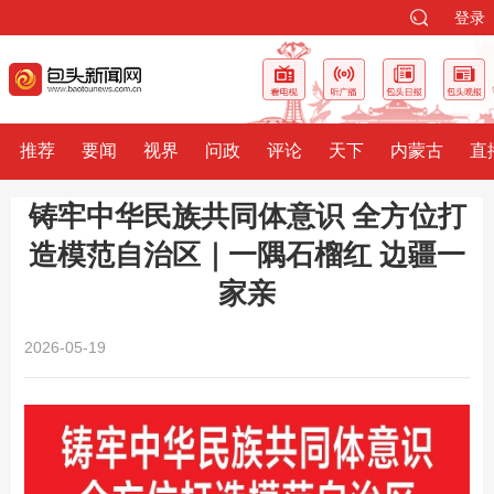
登录
推荐
要闻
视界
问政
评论
天下
内蒙古
直
铸牢中华民族共同体意识 全方位打
造模范自治区｜一隅石榴红 边疆一
家亲
2026-05-19