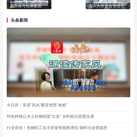
孟庆维与包钢集团 国能煤化工公司部分生产性服务业外埠协作企业一对一座谈
市人大常委会党组召开（扩大）会议
头条新闻
今日评︱草原“风光”蝶变智慧“食粮”
特色种植让乡土好物组团“出道” 乡村振兴甜度拉满
行业首创！包钢职工自主研发智能检测仪 随时出诊查隐患