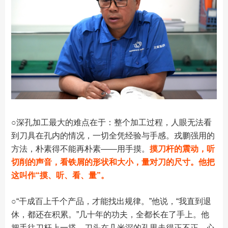
○
深孔加工最大的难点在于：整个加工过程，人眼无法看
到刀具在孔内的情况，一切全凭经验与手感。戎鹏强用的
方法，朴素得不能再朴素——用手摸。
摸刀杆的震动，听
切削的声音，看铁屑的形状和大小，量对刀的尺寸。他把
这叫作“摸、听、看、量”。
○
“干成百上千个产品，才能找出规律。”他说，“我直到退
休，都还在积累。”几十年的功夫，全都长在了手上。他
把手往刀杆上一搭，刀头在几米深的孔里走得正不正，心