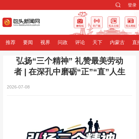
登录
推荐
要闻
视界
问政
评论
天下
内蒙古
直
弘扬“三个精神” 礼赞最美劳动
者 | 在深孔中磨砺“正”“直”人生
2026-07-08