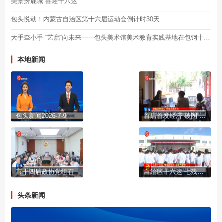
美景扮鹿城 喜迎十六运
包头悦动！内蒙古自治区第十六届运动会倒计时30天
大手牵小手 “艺启”向未来——包头美术馆美术教育实践基地在包钢十五园揭牌
本地新闻
包头新闻2026-7-9
首店首发经济“破圈”发力 包头消费“新”意盎然
市十四届政协党组召开第94次会议
自治区十六运 七残运开闭幕式排演启动
头条新闻