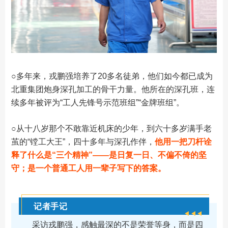
○多年来，戎鹏强培养了20多名徒弟，他们如今都已成为
北重集团炮身深孔加工的骨干力量。他所在的深孔班，连
续多年被评为“工人先锋号示范班组”“金牌班组”。
○
从十八岁那个不敢靠近机床的少年，到六十多岁满手老
茧的“镗工大王”，四十多年与深孔作伴，
他用一把刀杆诠
释了什么是“三个精神”——是日复一日、不偏不倚的坚
守；是一个普通工人用一辈子写下的答案。
记者手记
采访戎鹏强，感触最深的不是荣誉等身，而是四