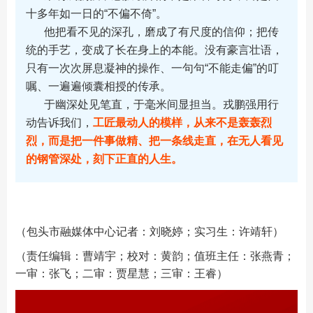
十多年如一日的“不偏不倚”。
他把看不见的深孔，磨成了有尺度的信仰；把传
统的手艺，变成了长在身上的本能。没有豪言壮语，
只有一次次屏息凝神的操作、一句句“不能走偏”的叮
嘱、一遍遍倾囊相授的传承。
于幽深处见笔直，于毫米间显担当。戎鹏强用行
动告诉我们，
工匠最动人的模样，从来不是轰轰烈
烈，而是把一件事做精、把一条线走直，在无人看见
的钢管深处，刻下正直的人生。
（包头市融媒体中心记者：刘晓婷；实习生：许靖轩）
（责任编辑：曹靖宇；校对：黄韵；值班主任：张燕青；
一审：张飞；二审：贾星慧；三审：王睿）