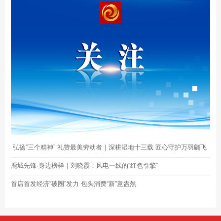
弘扬“三个精神” 礼赞最美劳动者｜深耕湿地十三载 匠心守护万羽翩飞
鹿城先锋·身边榜样｜刘晓霞：风电一线的“红色引擎”
首店首发经济“破圈”发力 包头消费“新”意盎然