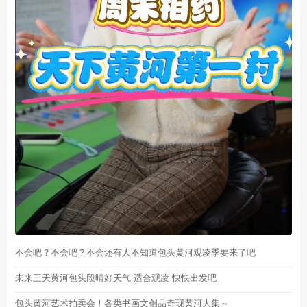
不会吧？不会吧？不会还有人不知道包头黄河观凌季要来了吧
未来三天黄河包头段晴好天气 适合观凌 快快出发吧
包头黄河艺术拍卖会！各类书画文创品奇现黄河大集～