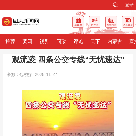
登录
推荐
要闻
视界
问政
评论
天下
内蒙古
直
观流凌 四条公交专线“无忧速达”
来源：包融媒
2025-11-27