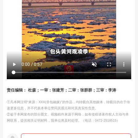
责任编辑： 杜森；一审：张建芳；二审：张群群；三审：李涛
①凡本网注明“来源：XXX(非包融媒)”的作品，均转载自其他媒体，转载目的在于传
递更多信息，并不代表本单位赞同其观点和对其真实性负责。
②鉴于本网发布的部分图文、视频稿件来源于网络，如有侵权请著作权人主动与本
网联系，提供相关证明材料，我单位将及时处理。（电话：0472-2518515）