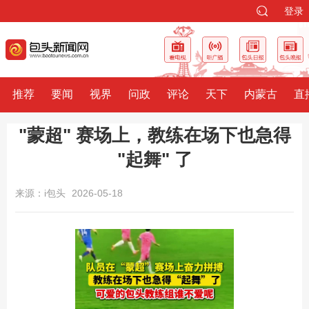
登录
推荐
要闻
视界
问政
评论
天下
内蒙古
直
"蒙超" 赛场上，教练在场下也急得
"起舞" 了
来源：i包头
2026-05-18