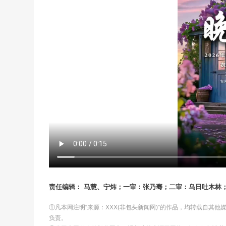
责任编辑： 马慧、宁炜；一审：张乃骞；二审：乌日吐木林
①凡本网注明“来源：XXX(非包头新闻网)”的作品，均转载自其
负责。