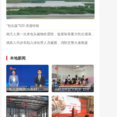
"包头版"520 浪漫特辑
南方人第一次来包头被物价震惊，饭菜味美量大吃出满满幸福感
残疾人代步车陷入绿化带人员被困，消防交警火速救援
本地新闻
包头新闻2026-5-17
小站点托起大民生 15分钟就业服务圈暖民心