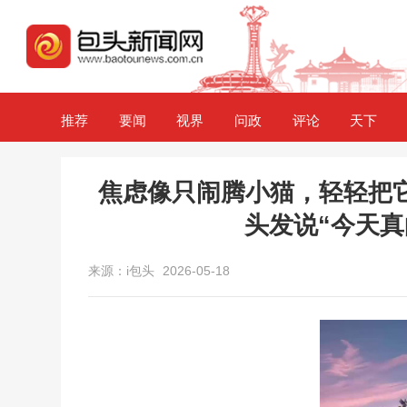
推荐
要闻
视界
问政
评论
天下
焦虑像只闹腾小猫，轻轻把
头发说“今天真
来源：i包头
2026-05-18