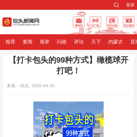
登录
推荐
要闻
视界
问政
评论
天下
内蒙古
直
【打卡包头的99种方式】橄榄球开
打吧！
来源：i包头
2026-04-15