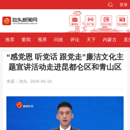
登录
推荐
要闻
视界
问政
评论
天下
内蒙古
直
“感党恩 听党话 跟党走”廉洁文化主
题宣讲活动走进昆都仑区和青山区
来源：i包头
2026-06-18