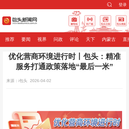
登录
推荐
要闻
视界
问政
评论
天下
内蒙古
直
优化营商环境进行时丨包头：精准
服务打通政策落地“最后一米”
来源：i包头
2026-04-02