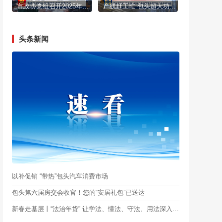
市政协党组召开2025年度民主生活会
产线赶工忙 包头超大功率风电齿轮箱为清洁电力外送添动能
头条新闻
以补促销 “带热”包头汽车消费市场
包头第六届房交会收官！您的“安居礼包”已送达
新春走基层丨“法治年货” 让学法、懂法、守法、用法深入人心