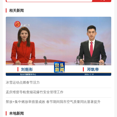
相关新闻
冰雪运动点燃春节活力
孟庆维督导检查烟花爆竹安全管理工作
禁放+集中燃放举措显成效 春节期间我市空气质量同比显著提升
本地新闻