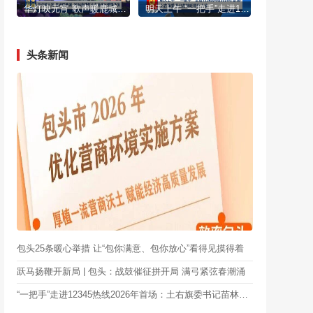
华灯映元宵 歌声暖鹿城 2026鹿城灯会专场演出燃情开演
明天上午 “一把手”走进12345热线2026年首场：土右旗委书记苗林旺带队上线
头条新闻
包头25条暖心举措 让“包你满意、包你放心”看得见摸得着
跃马扬鞭开新局 | 包头：战鼓催征拼开局 满弓紧弦春潮涌
“一把手”走进12345热线2026年首场：土右旗委书记苗林旺带队上线