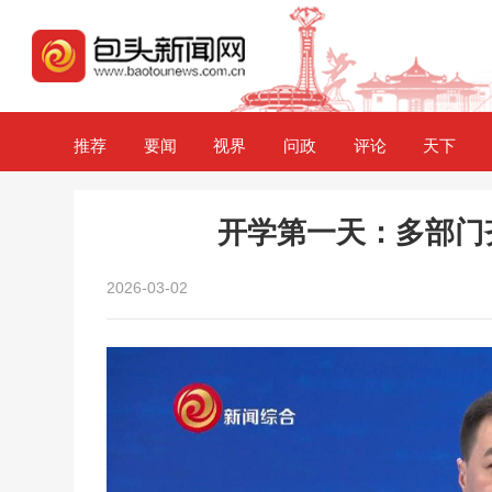
推荐
要闻
视界
问政
评论
天下
开学第一天：多部门
2026-03-02