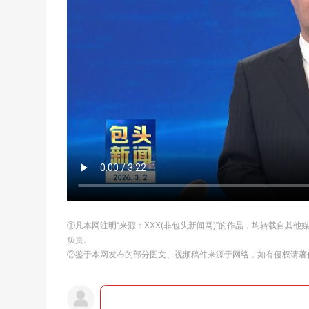
①凡本网注明“来源：XXX(非包头新闻网)”的作品，均转载自其
负责。
②鉴于本网发布的部分图文、视频稿件来源于网络，如有侵权请著