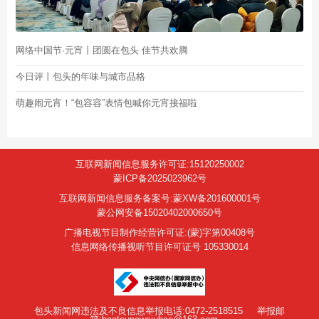
网络中国节·元宵丨团圆在包头 佳节共欢腾
今日评丨包头的年味与城市品格
萌趣闹元宵！“包容容”表情包喊你元宵接福啦
互联网新闻信息服务许可证:15120250002
蒙ICP备2025023962号
互联网新闻信息服务备案号:蒙XW备201600001号
蒙公网安备15020402000650号
广播电视节目制作经营许可证:(蒙)字第00408号
信息网络传播视听节目许可证号 105330014
包头新闻网违法及不良信息举报电话:0472-2518515
举报邮