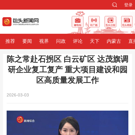
登录
推荐
要闻
视界
问政
评论
天下
内蒙古
直
陈之常赴石拐区 白云矿区 达茂旗调
研企业复工复产 重大项目建设和园
区高质量发展工作
2026-03-03