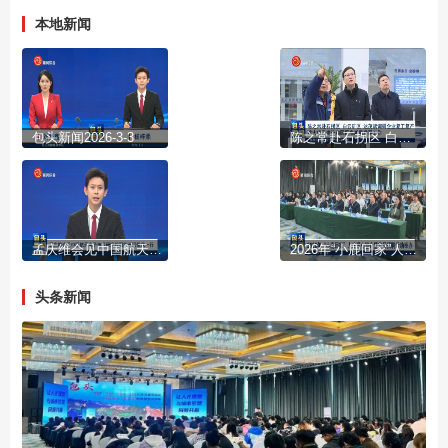
本地新闻
包头新闻2026-3-3
陈之常赴石拐区 白云矿区 达茂旗调研企业复工复产 重大项目建设和园区高质量发展工作
孟庆维会见中国航天电子技术研究院副院长闫俊武一行
2026年“小鹿回家”人才暖心宣介暨首场招聘活动举办
头条新闻