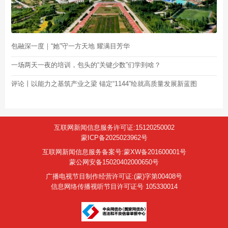
包融深一度｜“她”守一方天地 耀满目芳华
一场两天一夜的培训，包头的“关键少数”们学到啥？
评论丨以能力之基筑产业之梁 锚定“1144”绘就高质量发展新蓝图
互联网新闻信息服务许可证:15120250002
蒙ICP备2025023962号
互联网新闻信息服务备案号:蒙XW备201600001号
蒙公网安备15020402000650号
广播电视节目制作经营许可证:(蒙)字第00408号
信息网络传播视听节目许可证号 105330014