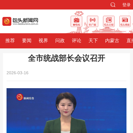
登录
推荐
要闻
视界
问政
评论
天下
内蒙古
直
全市统战部长会议召开
2026-03-16