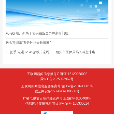
跃马扬鞭开新局｜包头铝业全力冲刺开门红
包头市织密“五分钟社会救援圈”
“一把手”走进12345热线 | 这周二，包头市医保局局长等您来电
互联网新闻信息服务许可证:15120250002
蒙ICP备2025023962号
互联网新闻信息服务备案号:蒙XW备201600001号
蒙公网安备15020402000650号
广播电视节目制作经营许可证:(蒙)字第00408号
信息网络传播视听节目许可证号 105330014