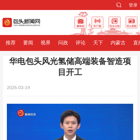
登录
推荐
要闻
视界
问政
评论
天下
内蒙古
直
华电包头风光氢储高端装备智造项
目开工
2026-03-19