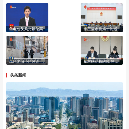
华电包头风光氢储高端装备智造项目开工
十三届市委第十轮巡察动员部署会召开
昆区老旧小区改造：更新入“微” 幸福更浓
多方联动筑防线 急救护航惠民生
头条新闻