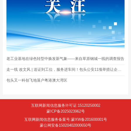
老工业基地在绿色转型中焕发新气象——来自草原钢城一线的调查报告
走一线 改文风 | 送证到工位，服务进车间！包头公安11项举措让企业“包你满意、包你放心”
包头又一科创飞地落户粤港澳大湾区
互联网新闻信息服务许可证:15120250002
蒙ICP备2025023962号
互联网新闻信息服务备案号:蒙XW备201600001号
蒙公网安备15020402000650号