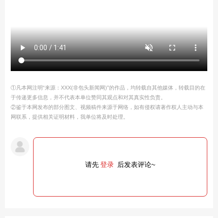
①凡本网注明“来源：XXX(非包头新闻网)”的作品，均转载自其他媒体，转载目的在
于传递更多信息，并不代表本单位赞同其观点和对其真实性负责。
②鉴于本网发布的部分图文、视频稿件来源于网络，如有侵权请著作权人主动与本
网联系，提供相关证明材料，我单位将及时处理。
请先
登录
后发表评论~