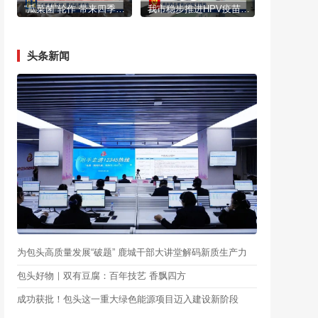
“瓜菜菌”轮作 带来四季丰收
我市稳步推进HPV疫苗接种
头条新闻
为包头高质量发展“破题” 鹿城干部大讲堂解码新质生产力
包头好物｜双有豆腐：百年技艺 香飘四方
成功获批！包头这一重大绿色能源项目迈入建设新阶段