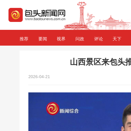
推荐
要闻
视界
问政
评论
天下
山西景区来包头推
2026-04-21