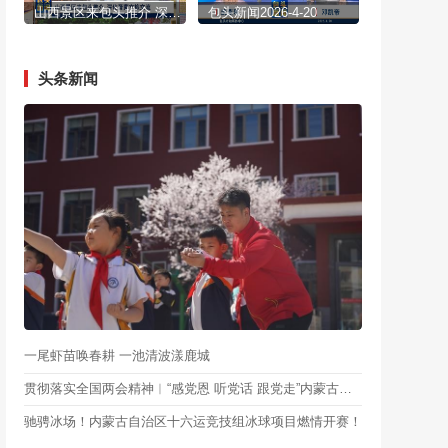
山西景区来包头推介 深化晋蒙文旅交流
包头新闻2026-4-20
头条新闻
一尾虾苗唤春耕 一池清波漾鹿城
贯彻落实全国两会精神︱“感党恩 听党话 跟党走”内蒙古自治区理论学习轻骑兵示范宣讲团走进包头市高校
驰骋冰场！内蒙古自治区十六运竞技组冰球项目燃情开赛！