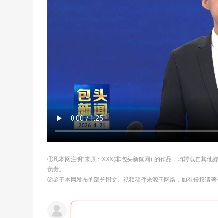
①凡本网注明“来源：XXX(非包头新闻网)”的作品，均转载自其
负责。
②鉴于本网发布的部分图文、视频稿件来源于网络，如有侵权请著