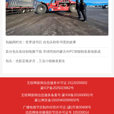
包融阅时光︱世界读书日 在包头聆听书里的故事
首台包头造信创电脑下线 华清同创内蒙古AIPC智能制造基地落成
包头：光影定格岁月，工业小镇焕发新生
互联网新闻信息服务许可证:15120250002
蒙ICP备2025023962号
互联网新闻信息服务备案号:蒙XW备201600001号
蒙公网安备15020402000650号
广播电视节目制作经营许可证:(蒙)字第00408号
信息网络传播视听节目许可证号 105330014