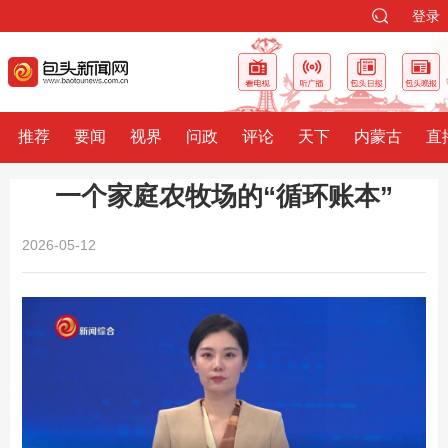
登录
推荐
要闻
视界
问政
评论
天下
内蒙古
直
一个家庭农牧场的“循环账本”
2026-05-12