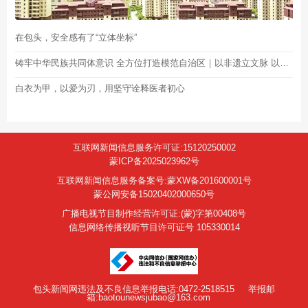
在包头，安全感有了“立体坐标”
铸牢中华民族共同体意识 全方位打造模范自治区｜以非遗立文脉 以治理暖民生 包头金街解锁老城新模样
白衣为甲，以爱为刃，用坚守诠释医者初心
互联网新闻信息服务许可证:15120250002
蒙ICP备2025023962号
互联网新闻信息服务备案号:蒙XW备201600001号
蒙公网安备15020402000650号
广播电视节目制作经营许可证:(蒙)字第00408号
信息网络传播视听节目许可证号 105330014
包头新闻网违法及不良信息举报电话:0472-2518515
举报邮
箱:baotounewsjubao@163.com