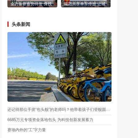
全力备赛蓄势待发 身残志坚逐梦赛场
规范共享单车停放 让城市文明“归位”
头条新闻
还记得那位手搓“包头舰”的老师吗？他带着孩子们登舰圆梦啦
6685万元专项资金落地包头 为科技创新发展蓄力
赛场内外的“工”字力量