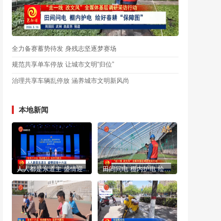
全力备赛蓄势待发 身残志坚逐梦赛场
规范共享单车停放 让城市文明“归位”
治理共享车辆乱停放 涵养城市文明新风尚
本地新闻
人人都是东道主 盛情迎接十六运 “文明包头 同心同行”主题实践活动启动
田间问电 棚内护电 绘好春耕“保障图”