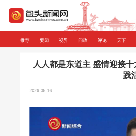
推荐
要闻
视界
问政
评论
天下
人人都是东道主 盛情迎接十
践
2026-05-16