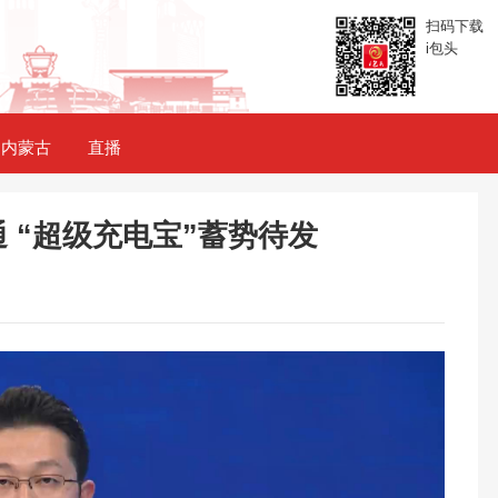
扫码下载
i包头
内蒙古
直播
通 “超级充电宝”蓄势待发