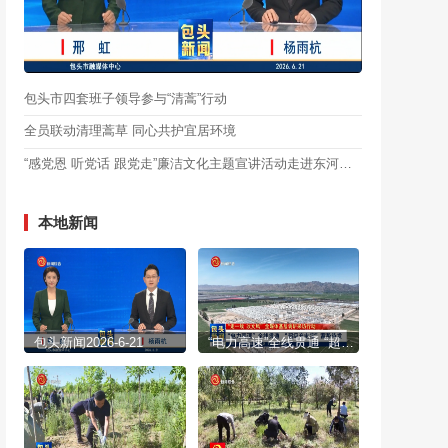
包头市四套班子领导参与“清蒿”行动
全员联动清理蒿草 同心共护宜居环境
“感党恩 听党话 跟党走”廉洁文化主题宣讲活动走进东河区和九原区
本地新闻
包头新闻2026-6-21
“电力高速”全线贯通 “超级充电宝”蓄势待发