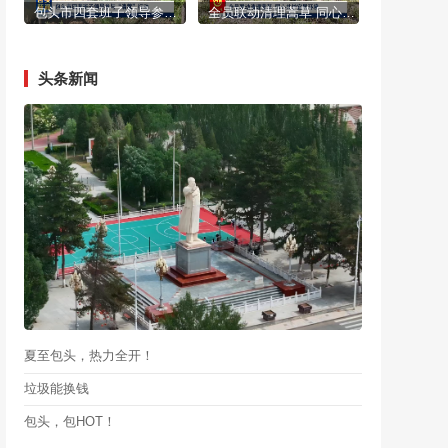
包头市四套班子领导参与“清蒿”行动
全员联动清理蒿草 同心共护宜居环境
头条新闻
夏至包头，热力全开！
垃圾能换钱
包头，包HOT！