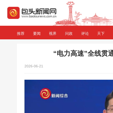
推荐
要闻
视界
问政
评论
天下
“电力高速”全线贯
2026-06-21