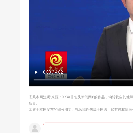
①凡本网注明“来源：XXX(非包头新闻网)”的作品，均转载自其
负责。
②鉴于本网发布的部分图文、视频稿件来源于网络，如有侵权请著