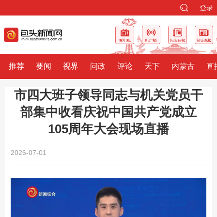
登录
推荐
要闻
视界
问政
评论
天下
内蒙古
直
市四大班子领导同志与机关党员干
部集中收看庆祝中国共产党成立
105周年大会现场直播
2026-07-01