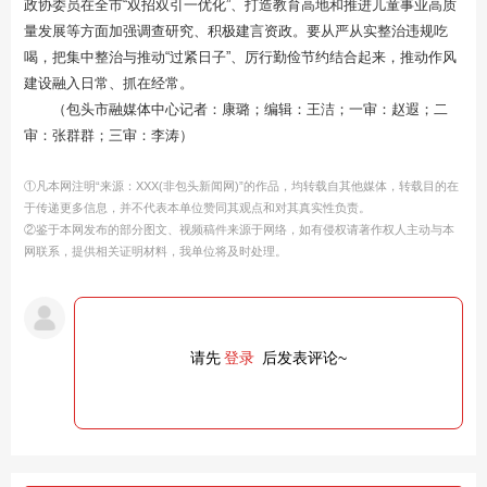
政协委员在全市“双招双引一优化”、打造教育高地和推进儿童事业高质
量发展等方面加强调查研究、积极建言资政。要从严从实整治违规吃
喝，把集中整治与推动“过紧日子”、厉行勤俭节约结合起来，推动作风
建设融入日常、抓在经常。
（包头市融媒体中心记者：康璐；编辑：王洁；一审：赵遐；二
审：张群群；三审：李涛）
①凡本网注明“来源：XXX(非包头新闻网)”的作品，均转载自其他媒体，转载目的在
于传递更多信息，并不代表本单位赞同其观点和对其真实性负责。
②鉴于本网发布的部分图文、视频稿件来源于网络，如有侵权请著作权人主动与本
网联系，提供相关证明材料，我单位将及时处理。
请先
登录
后发表评论~