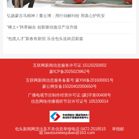
弘扬蒙古马精神丨董云博：用行动解纠纷 用真心护民安
“稀土+”跨界融合 创新驱动激活产业升级
“包揽人才”新春有新招 乐业包头送岗启新篇
互联网新闻信息服务许可证:15120250002
蒙ICP备2025023962号
互联网新闻信息服务备案号:蒙XW备201600001号
蒙公网安备15020402000650号
广播电视节目制作经营许可证:(蒙)字第00408号
信息网络传播视听节目许可证号 105330014
包头新闻网违法及不良信息举报电话:0472-2518515
举报邮
箱:baotounewsjubao@163.com