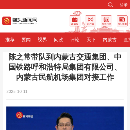
登录
推荐
要闻
视界
问政
评论
天下
内蒙古
直
陈之常带队到内蒙古交通集团、中
国铁路呼和浩特局集团有限公司、
内蒙古民航机场集团对接工作
2025-10-11