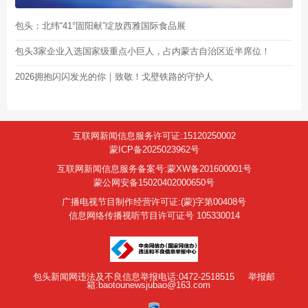
包头：北纬“41°固阳献”绽放西雅国际食品展
包头3家企业入选国家级重点小巨人，占内蒙古自治区近半席位！
2026拥抱闪闪发光的你｜致敬！戈壁铁路的守护人
互联网新闻信息服务许可证:15120250002
蒙ICP备2025023962号
互联网新闻信息服务备案号:蒙XW备201600001号
蒙公网安备15020402000650号
广播电视节目制作经营许可证:(蒙)字第00408号
信息网络传播视听节目许可证号 105330014
包头新闻网违法及不良信息举报电话:0472-2518515
举报邮
箱:baotounewsjubao@163.com