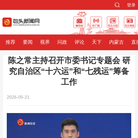
登录
推荐
要闻
视界
问政
评论
天下
内蒙古
直
陈之常主持召开市委书记专题会 研
究自治区“十六运”和“七残运”筹备
工作
2026-05-21