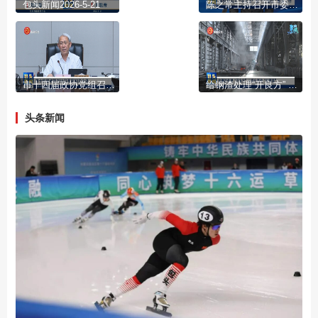
包头新闻2026-5-21
陈之常主持召开市委书记专题会 研究自治区“十六运”和“七残运”筹备工作
市十四届政协党组召开第92次会议
给钢渣处理“开良方” 让绿色高效“结硕果”
头条新闻