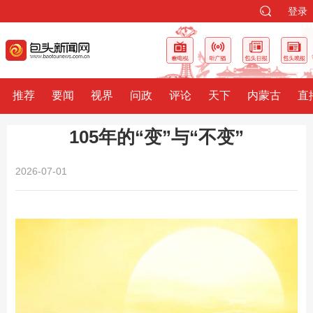
登录
推荐
要闻
视界
问政
评论
天下
内蒙古
直
105年的“变”与“不变”
2026-07-01