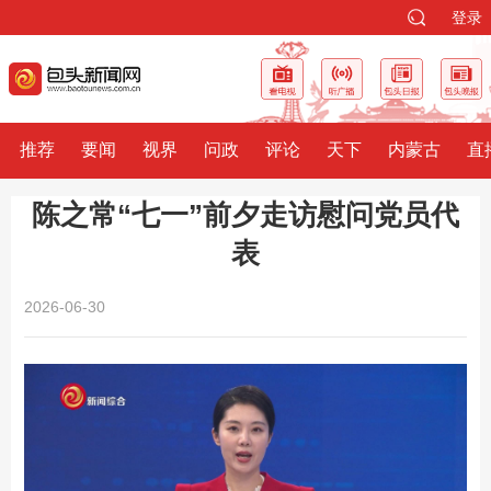
登录
推荐
要闻
视界
问政
评论
天下
内蒙古
直
陈之常“七一”前夕走访慰问党员代
表
2026-06-30