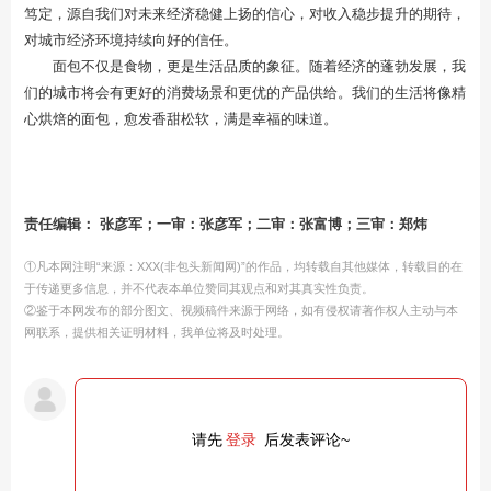
笃定，源自我们对未来经济稳健上扬的信心，对收入稳步提升的期待，
对城市经济环境持续向好的信任。
面包不仅是食物，更是生活品质的象征。随着经济的蓬勃发展，我
们的城市将会有更好的消费场景和更优的产品供给。我们的生活将像精
心烘焙的面包，愈发香甜松软，满是幸福的味道。
责任编辑： 张彦军；一审：张彦军；二审：张富博；三审：郑炜
①凡本网注明“来源：XXX(非包头新闻网)”的作品，均转载自其他媒体，转载目的在
于传递更多信息，并不代表本单位赞同其观点和对其真实性负责。
②鉴于本网发布的部分图文、视频稿件来源于网络，如有侵权请著作权人主动与本
网联系，提供相关证明材料，我单位将及时处理。
请先
登录
后发表评论~