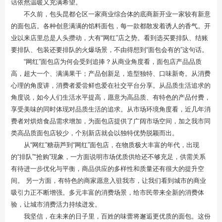
话依然温暖又充满希望。
不久前，包头昆都仑区一家商业综合体的底商新开业一家较有新意
的面包店。各种创意满满的馅料面包，每一款都散发着诱人的香气。开
业以来店里总是人头攒动，大有“网红”店之势。看到选买要排队、结账
要排队、包装还要排队的火爆场景，不由得想到“面包会有的”这句话。
“网红”面包店为何会受到追捧？从商业角度看，面包店产品品质
高，超大一个、满满果干；产品创新足，造型独特、口味新奇。从消费
心理的角度讲，消费者爱尝鲜也爱在社交平台分享。从品质生活追求的
角度说，如今人们生活水平提高，愿意为高品质、有特色的产品付费，
享受美味的同时体现对品质生活的追求。从市场环境角度看，近几年消
费者对烘焙食品需求增加，为面包店提供了广阔市场空间，加之我市同
类高品质面包店较少，个别新店就会以独特优势脱颖而出。
从“网红”糖葫芦到“网红”面包店，在物质极大丰富的年代，出现
的“排队”“抢购”现象，一方面说明市场优质供给还不够充足，供需关系
有待进一步优化与平衡，商品供应的多样性和质量还有很大的提升空
间。 另一方面，有特色的商家愿意入驻我市，让我们看到城市的商业
吸引力正不断增强。多元丰富的消费场景，给市民带来全新的消费体
验，让城市消费活力持续迸发。
我坚信，在未来的日子里，百姓的味蕾将邂逅更优质的面包。这份