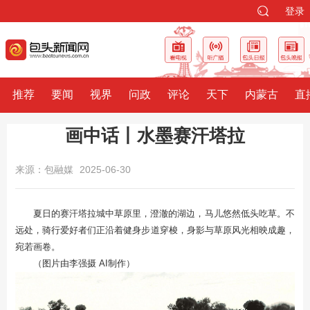
登录
推荐
要闻
视界
问政
评论
天下
内蒙古
直
画中话丨水墨赛汗塔拉
来源：包融媒
2025-06-30
夏日的赛汗塔拉城中草原里，澄澈的湖边，马儿悠然低头吃草。不
远处，骑行爱好者们正沿着健身步道穿梭，身影与草原风光相映成趣，
宛若画卷。
（图片由李强摄 AI制作）