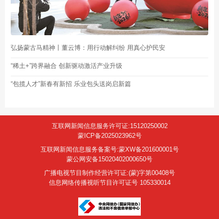
弘扬蒙古马精神丨董云博：用行动解纠纷 用真心护民安
“稀土+”跨界融合 创新驱动激活产业升级
“包揽人才”新春有新招 乐业包头送岗启新篇
互联网新闻信息服务许可证:15120250002
蒙ICP备2025023962号
互联网新闻信息服务备案号:蒙XW备201600001号
蒙公网安备15020402000650号
广播电视节目制作经营许可证:(蒙)字第00408号
信息网络传播视听节目许可证号 105330014