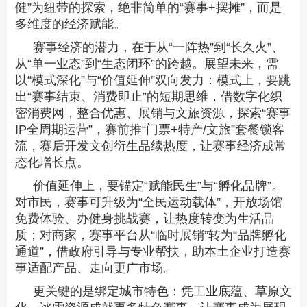
健”为纽带的探索，绝非简单的“赛事+摆摊”，而是
多维度的经济赋能。
赛事经济的潜力，在于从“一阵热”到“长久火”、
从“单一业态”到“生态闭环”的跨越。展望未来，需
以“模式深化”与“价值延伸”双向发力：模式上，要跳
出“赛事结束、消费即止”的短期思维，借数字化织
密消费网，整合优惠、展销与文旅资源，探索“赛事
IP全周期运营”，赛前推“门票+特产/文旅”套餐锁客
流，赛后开发文创衍生品续热度，让赛事经济成常
态化增长点。
价值延伸上，要锚定“赋能民生”与“孵化品牌”。
对市民，赛事可升级为“全民运动载体”，开放场馆
免费体验、办健身挑战赛，让热度转变为生活品
质；对商家，赛事平台从“临时展销”转为“品牌孵化
通道”，借政府引导与专业帮扶，助本土企业打造赛
事适配产品、走向更广市场。
更关键的是绑定城市特色：凭工业底蕴、草原文