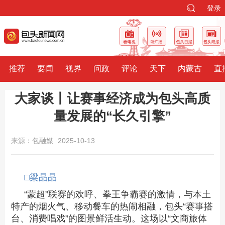
登录
推荐
要闻
视界
问政
评论
天下
内蒙古
直
大家谈丨让赛事经济成为包头高质
量发展的“长久引擎”
来源：包融媒
2025-10-13
□梁晶晶
“蒙超”联赛的欢呼、拳王争霸赛的激情，与本土
特产的烟火气、移动餐车的热闹相融，包头“赛事搭
台、消费唱戏”的图景鲜活生动。这场以“文商旅体