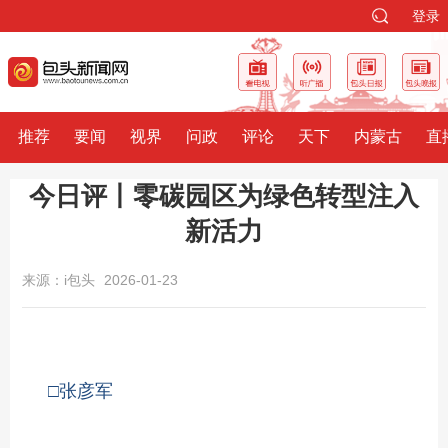
登录
推荐
要闻
视界
问政
评论
天下
内蒙古
直
今日评丨零碳园区为绿色转型注入
新活力
来源：i包头
2026-01-23
□张彦军