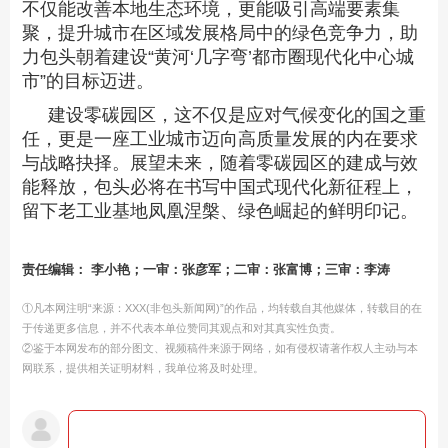
不仅能改善本地生态环境，更能吸引高端要素集
聚，提升城市在区域发展格局中的绿色竞争力，助
力包头朝着建设“黄河‘几字弯’都市圈现代化中心城
市”的目标迈进。
建设零碳园区，这不仅是应对气候变化的国之重
任，更是一座工业城市迈向高质量发展的内在要求
与战略抉择。展望未来，随着零碳园区的建成与效
能释放，包头必将在书写中国式现代化新征程上，
留下老工业基地凤凰涅槃、绿色崛起的鲜明印记。
责任编辑： 李小艳；一审：张彦军；二审：张富博；三审：李涛
①凡本网注明“来源：XXX(非包头新闻网)”的作品，均转载自其他媒体，转载目的在
于传递更多信息，并不代表本单位赞同其观点和对其真实性负责。
②鉴于本网发布的部分图文、视频稿件来源于网络，如有侵权请著作权人主动与本
网联系，提供相关证明材料，我单位将及时处理。