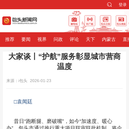
登录
推荐
要闻
视界
问政
评论
天下
内蒙古
直
大家谈丨“护航”服务彰显城市营商
温度
来源：i包头
2026-01-23
□袁闻廷
昔日“跑断腿、磨破嘴”，如今“加速度、暖心
办”。包头市通过推行重大项目联审联批机制，将企