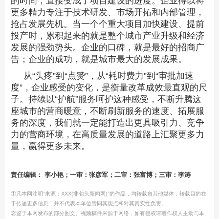
的时间，直接变成了项目建设的进度。企业得以将
更多精力专注于技术研发、市场开拓和内部管理，
抢占发展先机。当一个个重大项目加快建设、提前
投产时，累积起来的就是整个城市产业升级和经济
发展的强劲势头。企业的口碑，就是最好的招商广
告；企业的成功，就是城市最大的发展成果。
从“头疼”到“点赞”，从“耗时费力”到“审批加速
度”，企业感受的变化，是衡量改革成效最直观的尺
子。持续以“护航”服务呵护这种感受，不断升腾这
座城市的营商暖意，不断刷新服务的速度、拓展服
务的深度，我们就一定能打造出更具吸引力、竞争
力的营商环境，在高质量发展的道路上汇聚更多力
量，赢得更多未来。
责任编辑： 李小艳；一审：张彦军；二审：张富博；三审：李涛
①凡本网注明“来源：XXX(非包头新闻网)”的作品，均转载自其他媒体，转载目的在
于传递更多信息，并不代表本单位赞同其观点和对其真实性负责。
②鉴于本网发布的部分图文、视频稿件来源于网络，如有侵权请著作权人主动与本