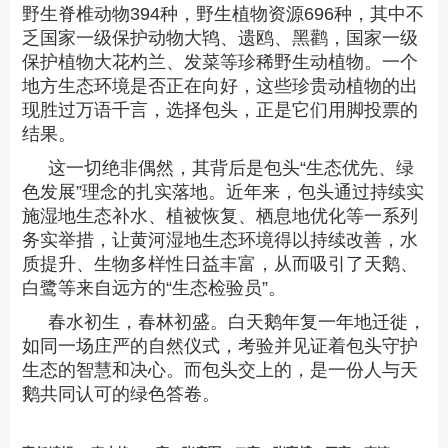
野生脊椎动物394种，野生植物资源696种，其中不
乏国家一级保护动物大鸨、遗鸥、黑鹳，国家一级
保护植物大花杓兰、发菜等珍稀野生动植物。一个
地方生态环境是否正在向好，这些珍贵动植物的出
现胜过万语千言，选择包头，正是它们用脚投票的
结果。
这一切绝非偶然，其背后是包头“生态优先、绿
色发展”理念的扎实落地。近年来，包头通过持续实
施湿地生态补水、植被恢复、栖息地优化等一系列
务实举措，让黄河湿地生态环境得以持续改善，水
质提升、生物多样性日益丰富，从而吸引了天鹅、
白鹭等来自远方的“生态检验员”。
春水初生，春林初盛。白天鹅年复一年地迁徙，
如同一场庄严的自然仪式，考验并见证着包头守护
生态的智慧和决心。而包头交上的，是一份人与天
鹅共同认可的绿色答卷。