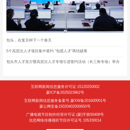
包头，在复旦种下一个春天
5个高层次人才项目集中签约 “包揽人才”再结硕果
包头市人才宣介暨高层次人才专项引进签约活动（长三角专场）举办
互联网新闻信息服务许可证:15120250002
蒙ICP备2025023962号
互联网新闻信息服务备案号:蒙XW备201600001号
蒙公网安备15020402000650号
广播电视节目制作经营许可证:(蒙)字第00408号
信息网络传播视听节目许可证号 105330014