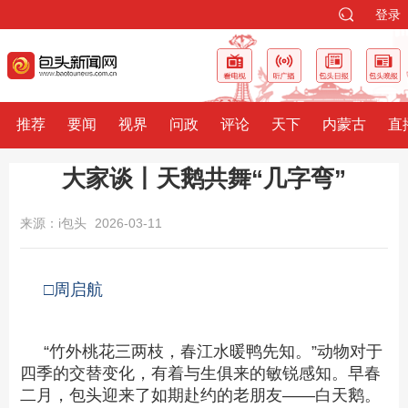
登录
推荐
要闻
视界
问政
评论
天下
内蒙古
直
大家谈丨天鹅共舞“几字弯”
来源：i包头
2026-03-11
□周启航
“竹外桃花三两枝，春江水暖鸭先知。”动物对于
四季的交替变化，有着与生俱来的敏锐感知。早春
二月，包头迎来了如期赴约的老朋友——白天鹅。