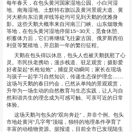
每年春天，在包头黄河国家湿地公园、小白河湿
地、南海湿地、土默特右旗以及黄河景观大道、黄
河大桥向东沿黄岸线等处均可见到天鹅的优雅身
影。这些天鹅大概率来自河南三门峡、山东烟墩角
等地，在包头黄河湿地停留15~30天，觅食休憩、
积蓄体力后，它们将继续飞往蒙古国、俄罗斯西伯
利亚等繁殖地，开启新一年的繁衍征程。
天鹅在包头得以休息，包头人也被天鹅抚慰了心
灵。市民扶老携幼，漫步栈道、驻足观赏；摄影爱
好者架起“长枪短炮”，捕捉灵动瞬间；家长在现场
与孩子一起学习自然知识，传递生态保护理念……
这场与天鹅的春日约会，已然从单纯的景观观赏，
升华为一场生动的自然教育与生态实践，让人与自
然和谐共生的理念成为可感可触、可亲可近的日常
体验。
这场天鹅与包头的“双向奔赴”，并非个例。包头
市地处黄河“几字弯”顶端，独特的地理条件孕育了
丰富的动植物资源。据报道，目前全市已发现陆生