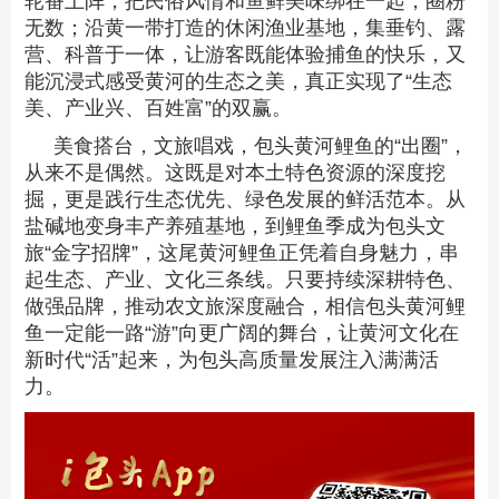
轮番上阵，把民俗风情和鱼鲜美味绑在一起，圈粉
无数；沿黄一带打造的休闲渔业基地，集垂钓、露
营、科普于一体，让游客既能体验捕鱼的快乐，又
能沉浸式感受黄河的生态之美，真正实现了“生态
美、产业兴、百姓富”的双赢。
美食搭台，文旅唱戏，包头黄河鲤鱼的“出圈”，
从来不是偶然。这既是对本土特色资源的深度挖
掘，更是践行生态优先、绿色发展的鲜活范本。从
盐碱地变身丰产养殖基地，到鲤鱼季成为包头文
旅“金字招牌”，这尾黄河鲤鱼正凭着自身魅力，串
起生态、产业、文化三条线。只要持续深耕特色、
做强品牌，推动农文旅深度融合，相信包头黄河鲤
鱼一定能一路“游”向更广阔的舞台，让黄河文化在
新时代“活”起来，为包头高质量发展注入满满活
力。