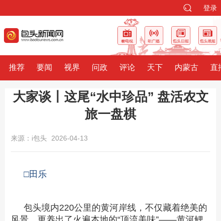
登录
推荐
要闻
视界
问政
评论
天下
内蒙古
直
大家谈丨这尾“水中珍品” 盘活农文
旅一盘棋
来源：i包头
2026-04-13
□田乐
包头境内220公里的黄河岸线，不仅藏着绝美的
风景，更养出了火遍本地的“顶流美味”——黄河鲤