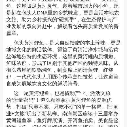
鱼。这尾吸足黄河灵气、裹着城市烟火的小鱼，既
是刻在包头人DNA里的乡愁味道，更是盘活本地农
文旅、助力乡村振兴的“硬抓手”，在生态保护与产
业发展的双向奔赴中，解锁着包头高质量发展的新
篇章。
包头黄河鲤鱼，是大自然馈赠的本土珍味，更是
地域文化的鲜活载体。得益于黄河洁净水域与沿黄
盐碱地独特的生态环境，这里的黄河鲤肉质细嫩、
鲜味浓郁，形成了区别于其他产区的独特风味。从
街头巷尾的铁锅炖鱼，到宴席上的清蒸鲤、红烧
鲤，一代代包头人用匠心传承烹饪技艺，让这道美
食成为鹿城饮食文化的鲜明符号。
这一尾黄河鲤鱼，也是撬动产业、激活文旅
的“流量密码”！包头精准拿捏黄河鲤鱼的资源优
势，打破“只养不卖、只吃不玩”的单一格局，把“渔
业+文旅”玩出了新花样。南海景区连续十三届举办
黄河鲤鱼季，鱼灯舞展演、开河鱼拍卖、美食品鉴