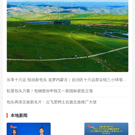
乐享十六运 悦动新包头 追梦内蒙古｜自治区十六运群众组三小球项目选拔赛开赛
彰显包头力量！包钢股份申报又一新国标获批立项
包头再添文旅新名片：云飞受聘土右旗文旅推广大使
本地新闻