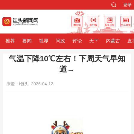
登录
推荐
要闻
视界
问政
评论
天下
内蒙古
直
气温下降10℃左右！下周天气早知
道→
来源：i包头
2026-04-12