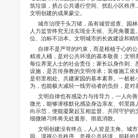
筑垃圾，挤占公共通行空间、扰乱小区秩序..
文明创建的成果蒙尘。
城市治理千头万绪，虽有城管巡查、园林
人力监管终究无法实现全天候、无死角覆盖
位、治标不治本。文明城市的长效建设和精
自律不是严苛的约束，而是根植于心的公
精准入桶，是对公共环境的基本敬畏；文明
每位养宠人士的社会责任；家长以身作则、
设施，是言传身教的文明传承；装修施工依
是邻里相处、共建家园的基本素养。一桩桩
为，也能极大减轻一线劳动者的负担，是对
文明自律也有感染力与传导力，一人向善
微光，能够潜移默化感染身边亲友、邻里路
向示范，便能凝聚起互相监督、共同守护的
细微陋习终将无处遁形、彻底消散。
文明创建没有终点，人人皆是主角。城市
园。漠视公共秩序、忽视公共环境，损耗的