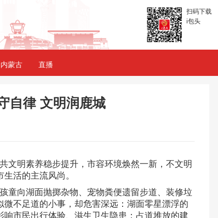
扫码下载
i包头
内蒙古
直播
守自律 文明润鹿城
共文明素养稳步提升，市容环境焕然一新，不文明
市生活的主流风尚。
孩童向湖面抛掷杂物、宠物粪便遗留步道、装修垃
似微不足道的小事，却危害深远：湖面零星漂浮的
影响市民出行体验、滋生卫生隐患；占道堆放的建