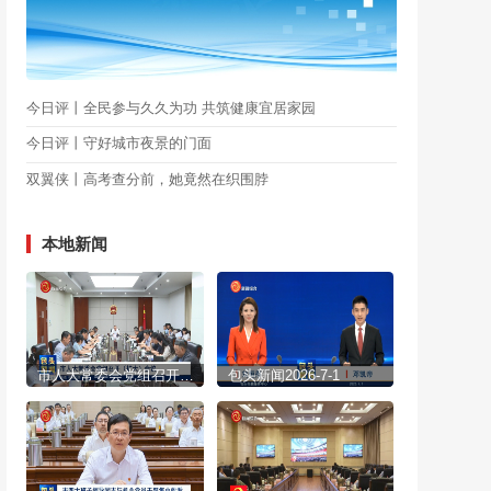
今日评丨全民参与久久为功 共筑健康宜居家园
今日评丨守好城市夜景的门面
双翼侠丨高考查分前，她竟然在织围脖
本地新闻
市人大常委会党组召开（扩大）会议
包头新闻2026-7-1