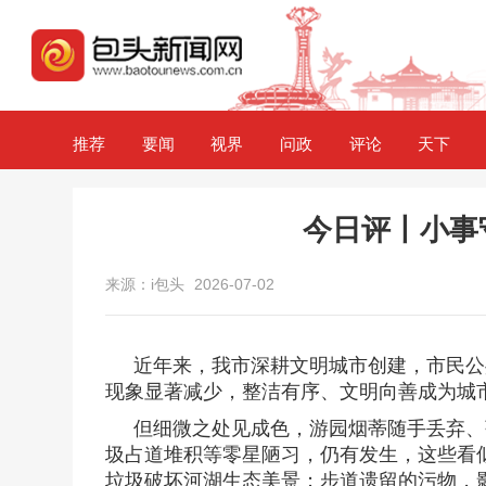
推荐
要闻
视界
问政
评论
天下
今日评丨小事
来源：i包头
2026-07-02
近年来，我市深耕文明城市创建，市民公
现象显著减少，整洁有序、文明向善成为城
但细微之处见成色，游园烟蒂随手丢弃、
圾占道堆积等零星陋习，仍有发生，这些看
垃圾破坏河湖生态美景；步道遗留的污物，