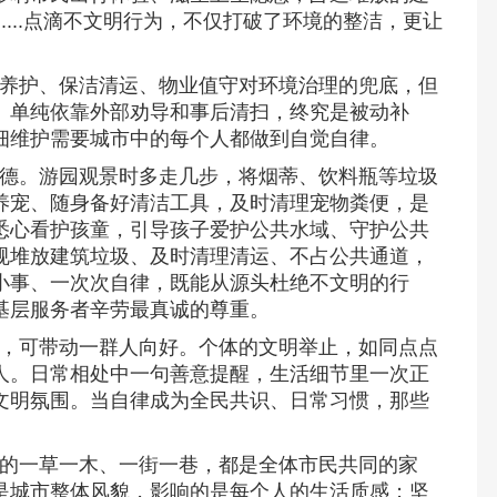
....点滴不文明行为，不仅打破了环境的整洁，更让
养护、保洁清运、物业值守对环境治理的兜底，但
。单纯依靠外部劝导和事后清扫，终究是被动补
细维护需要城市中的每个人都做到自觉自律。
德。游园观景时多走几步，将烟蒂、饮料瓶等垃圾
养宠、随身备好清洁工具，及时清理宠物粪便，是
悉心看护孩童，引导孩子爱护公共水域、守护公共
规堆放建筑垃圾、及时清理清运、不占公共通道，
小事、一次次自律，既能从源头杜绝不文明的行
基层服务者辛劳最真诚的尊重。
，可带动一群人向好。个体的文明举止，如同点点
人。日常相处中一句善意提醒，生活细节里一次正
文明氛围。当自律成为全民共识、日常习惯，那些
的一草一木、一街一巷，都是全体市民共同的家
是城市整体风貌，影响的是每个人的生活质感；坚