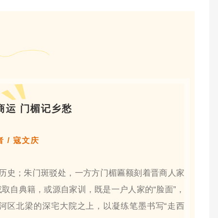
商运 门楣记乡愁
者 / 寇文庆
历史；朱门斑驳处，一方方门楣匾额刻着晋商人家
取自典籍，或源自家训，既是一户人家的“脸面”，
河区北梁的深宅大院之上，以凝练笔墨书写“走西