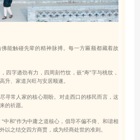
仿佛能触碰先辈的精神脉搏。每一方匾额都藏着故
”，四字遒劲有力，四周刻竹纹，嵌“寿”字与桃纹，
高升、家道兴旺与安居顺遂。
道尽寻常人家的核心期盼。对走西口的移民而言，这
来的祈愿。
。“中和”作为中庸之道核心，倡导不偏不倚、和谐相
外以之结交四方商贾，成为经商处世的准则。