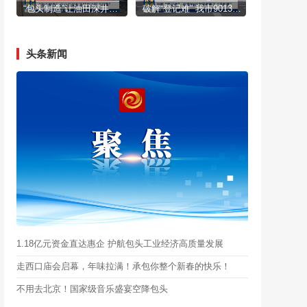
“包头制造”让油田深井开采有了新“利器”
破解“登记难” 我市9013户家庭圆了“产权梦”
头条新闻
1.18亿元资金直达惠企 护航包头工业经济高质量发展
走西口庙会启幕，年味拉满！承包你整个新春的快乐！
不用去北京！国家级音乐盛宴空降包头