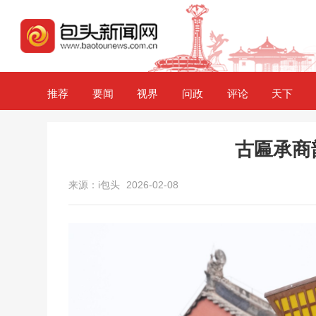
推荐
要闻
视界
问政
评论
天下
古匾承商
来源：i包头
2026-02-08