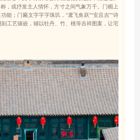
名称，或抒发主人情怀，方寸之间气象万千。门楣上
能；门匾文字字字珠玑，“鸢飞鱼跃”“安且吉”“诗
阴刻工艺镶嵌，辅以牡丹、竹、桃等吉祥图案，让宅