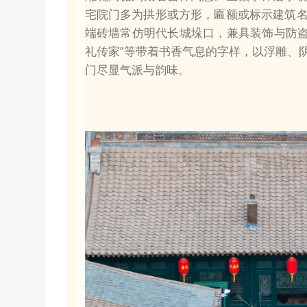
宅院门多为拱形或方形，匾额或标示建筑
端砖墙常仿明代长城垛口，兼具装饰与防盗功
礼传家”等带着书香气息的字样，以浮雕、
门尽显气派与韵味。