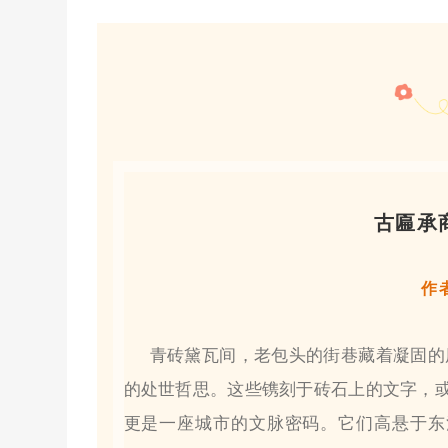
古匾承
作
青砖黛瓦间，老包头的街巷藏着凝固的
的处世哲思。这些镌刻于砖石上的文字，或
更是一座城市的文脉密码。它们高悬于东