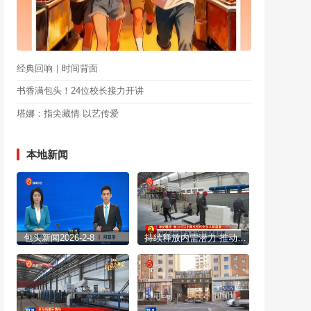
经典回响｜时间背面
书香满包头！24位校长接力开讲
塔娜：指尖藏情 以艺传爱
本地新闻
包头新闻2026-2-8
持续释放内需潜力 推动经济高质量发展