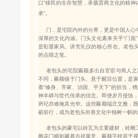
口”移民的生存智慧，承载晋商文化的精神
承”。
门，是宅院内外的分界，更是中国人心中
深厚的文化内涵。门头文化素来关乎“门面
是彰显家风、讲究礼仪的核心所在。老包头
的点睛之笔。
老包头的宅院匾额多出自官宦与商人之
不同，匾额镶于门头、悬于醒目位置，是
着“修身、齐家、治国、平天下”的担当，
神丰碑与世代传承的信念。即便岁月侵蚀
坍圮亦难掩其光华。这些匾额端庄文雅，
砺前行，成为老包头街巷文化中独树一帜的
老包头的豪宅以砖瓦为主要建材，砖雕工
雕花门楣则藏着吉祥寓意。匾额字样居于