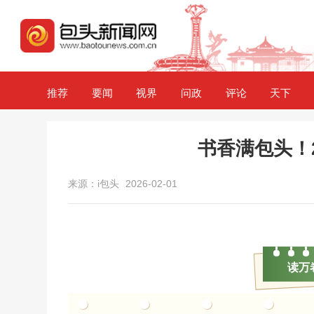
推荐
要闻
视界
问政
评论
天下
书香满包头！
来源：i包头
2026-02-01
读万