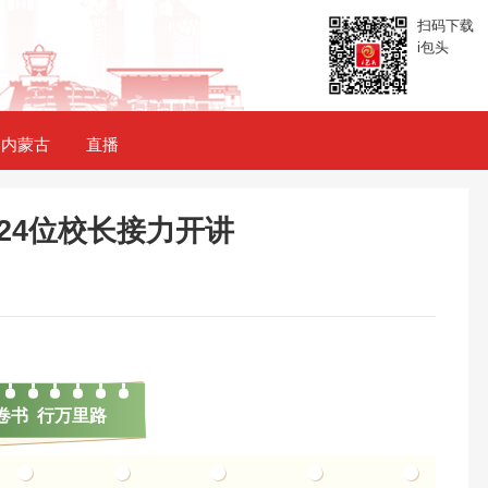
扫码下载
i包头
内蒙古
直播
24位校长接力开讲
卷书 行万里路