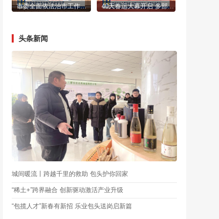
市委全面依法治市工作会议召开
40天春运大幕开启 多部门齐发力 护航平安旅途
头条新闻
城间暖流丨跨越千里的救助 包头护你回家
“稀土+”跨界融合 创新驱动激活产业升级
“包揽人才”新春有新招 乐业包头送岗启新篇