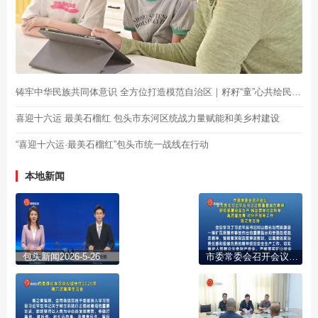
铸牢中华民族共同体意识 全方位打造模范自治区｜籽籽“童”心共绘民族团结石榴
喜迎十六运 最美石榴红 包头市东河区统战力量赋能和美乡村建设
“喜迎十六运·最美石榴红”包头市统一战线在行动
本地新闻
包头新闻2026-5-26
市委常委会召开会议 学习贯彻习近平总书记近期重要指示精神 研究部署安全生产 推动哲学社会科学高质量发展 对外开放等工作 陈之常主持