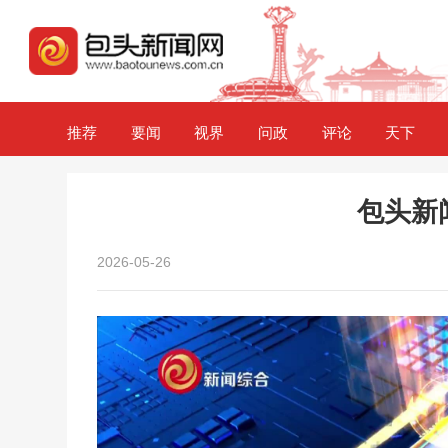
推荐
要闻
视界
问政
评论
天下
包头新闻2
2026-05-26